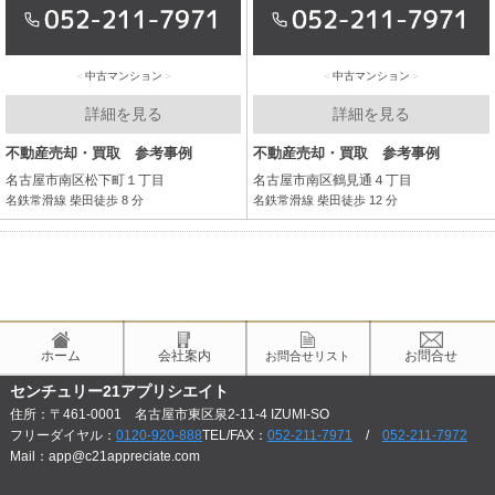
中古マンション
中古マンション
詳細を見る
詳細を見る
不動産売却・買取 参考事例
不動産売却・買取 参考事例
名古屋市南区松下町１丁目
名古屋市南区鶴見通４丁目
名鉄常滑線 柴田徒歩 8 分
名鉄常滑線 柴田徒歩 12 分
ホーム
会社案内
お問合せ
お問合せリスト
センチュリー21アプリシエイト
住所：〒461-0001 名古屋市東区泉2-11-4 IZUMI-SO
フリーダイヤル：
0120-920-888
TEL/FAX：
052-211-7971
/
052-211-7972
Mail：app@c21appreciate.com