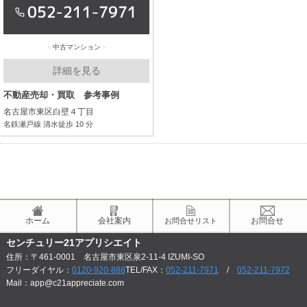
中古マンション
詳細を見る
不動産売却・買取 参考事例
名古屋市東区白壁４丁目
名鉄瀬戸線 清水徒歩 10 分
ホーム
会社案内
お問合せ
お問合せリスト
センチュリー21アプリシエイト
住所：〒461-0001 名古屋市東区泉2-11-4 IZUMI-SO
フリーダイヤル：
0120-920-888
TEL/FAX：
052-211-7971
/
052-211-7972
Mail：app@c21appreciate.com