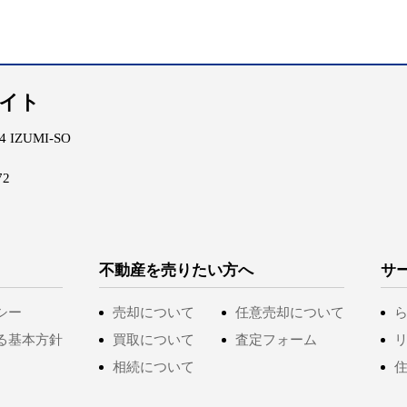
エイト
IZUMI-SO
72
不動産を売りたい方へ
サ
シー
売却について
任意売却について
る基本方針
買取について
査定フォーム
相続について
住