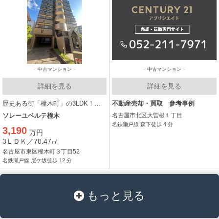
中古マンション
中古マンション
詳細を見る
詳細を見る
歴史ある街「橦木町」の3LDK！！ 静かで落ち着きのあり、利便性の高い暮らし！！
不動産売却・買取 参考事例
ソレーユベルテ橦木
名古屋市北区大曽根１丁目
名鉄瀬戸線 森下徒歩 4 分
3,190
万円
3ＬＤＫ／70.47㎡
名古屋市東区橦木町３丁目52
名鉄瀬戸線 尼ケ坂徒歩 12 分
もっと見る