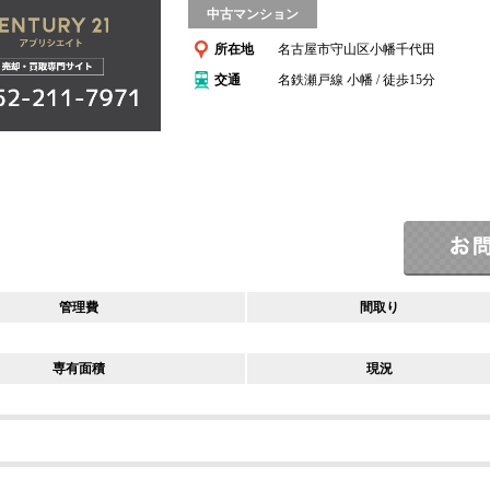
中古マンション
所在地
名古屋市守山区小幡千代田
交通
名鉄瀬戸線 小幡 / 徒歩15分
管理費
間取り
専有面積
現況