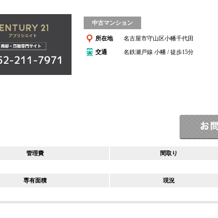
中古マンション
所在地
名古屋市守山区小幡千代田
交通
名鉄瀬戸線 小幡 / 徒歩15分
管理費
間取り
専有面積
現況