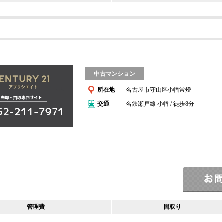
中古マンション
所在地
名古屋市守山区小幡常燈
交通
名鉄瀬戸線 小幡 / 徒歩8分
管理費
間取り