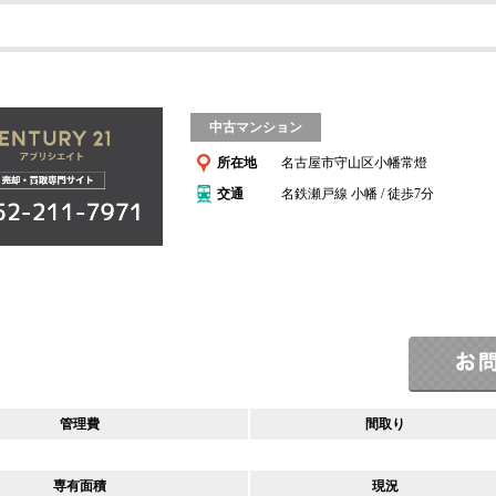
中古マンション
所在地
名古屋市守山区小幡常燈
交通
名鉄瀬戸線 小幡 / 徒歩7分
管理費
間取り
専有面積
現況