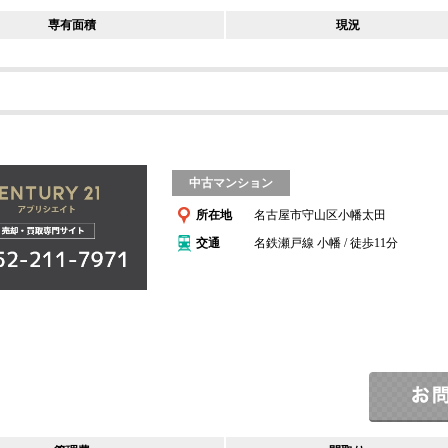
専有面積
現況
中古マンション
所在地
名古屋市守山区小幡太田
交通
名鉄瀬戸線 小幡 / 徒歩11分