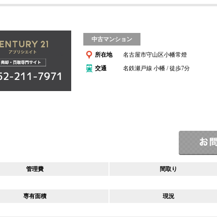
中古マンション
所在地
名古屋市守山区小幡常燈
交通
名鉄瀬戸線 小幡 / 徒歩7分
管理費
間取り
専有面積
現況