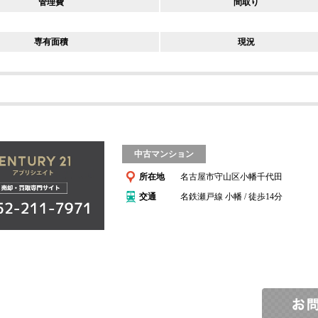
管理費
間取り
専有面積
現況
中古マンション
所在地
名古屋市守山区小幡千代田
交通
名鉄瀬戸線 小幡 / 徒歩14分