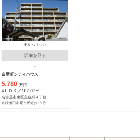
中古マンション
詳細を見る
－
白壁町シティハウス
5,780
万円
4ＬＤＫ／107.07㎡
名古屋市東区主税町４丁目
名鉄瀬戸線 尼ケ坂徒歩 13 分