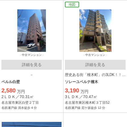
地図
中古マンション
中古マンション
詳細を見る
詳細を見る
－
歴史ある街「橦木町」の3LDK！！ 静かで落ち着きのあり、利便性の高い暮らし！！
ペルル白壁
ソレーユベルテ橦木
2,580
3,190
万円
万円
2ＬＤＫ／70.31㎡
3ＬＤＫ／70.47㎡
名古屋市東区白壁２丁目
名古屋市東区橦木町３丁目52
名鉄瀬戸線 清水徒歩 4 分
名鉄瀬戸線 尼ケ坂徒歩 12 分