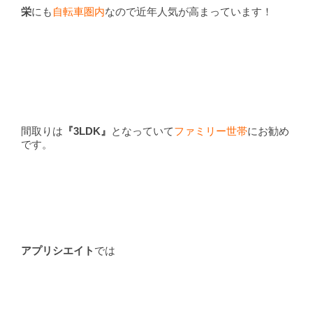
栄
にも
自転車圏内
なので近年人気が高まっています！
間取りは
『3LDK』
となっていて
ファミリー世帯
にお勧め
です。
アプリシエイト
では