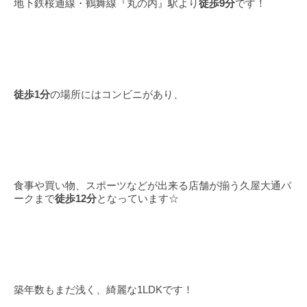
地下鉄桜通線・鶴舞線『丸の内』駅より
徒歩9分
です！
徒歩1分
の場所にはコンビニがあり、
食事や買い物、スポーツなどが出来る店舗が揃う久屋大通パ
ークまで
徒歩12分
となっています☆
築年数もまだ浅く、綺麗な1LDKです！