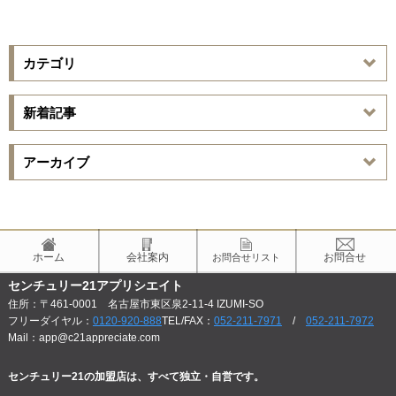
カテゴリ
新着記事
アーカイブ
ホーム
会社案内
お問合せ
お問合せリスト
センチュリー21アプリシエイト
住所：〒461-0001 名古屋市東区泉2-11-4 IZUMI-SO
フリーダイヤル：
0120-920-888
TEL/FAX：
052-211-7971
/
052-211-7972
Mail：app@c21appreciate.com
センチュリー21の加盟店は、すべて独立・自営です。