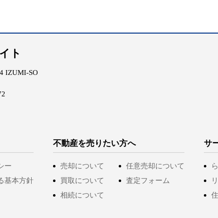
エイト
IZUMI-SO
72
不動産を売りたい方へ
サ
シー
売却について
任意売却について
る基本方針
買取について
査定フォーム
相続について
住