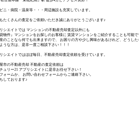
 名古屋本線『東枇杷島』駅 徒歩4分とアクセス良好！
ビニ・病院・温泉等・・・周辺施設も充実しています。
もたくさんの査定をご依頼いただき誠にありがとうございます♪
リシエイトでは マンションの不動産売却査定以外にも
貸物件』マンションをお探しのお客様に 賃貸マンションをご紹介することも可能で
産のことなら何でも出来ますので、 お困りの方や少し興味があるけれど、どうしたら
ような方は、是非一度ご相談下さい！！！
リシエイトではほぼ毎日、不動産売却査定依頼を受けています。
屋市の不動産売却 不動産の査定依頼は
チュリー21 アプリシエイトに是非お任せ下さい！
フォームか、 お問い合わせフォームからご連絡下さい。
ちしております♪