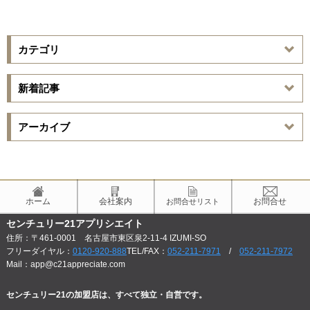
カテゴリ
新着記事
アーカイブ
ホーム
会社案内
お問合せ
お問合せリスト
センチュリー21アプリシエイト
住所：〒461-0001 名古屋市東区泉2-11-4 IZUMI-SO
フリーダイヤル：
0120-920-888
TEL/FAX：
052-211-7971
/
052-211-7972
Mail：app@c21appreciate.com
センチュリー21の加盟店は、すべて独立・自営です。