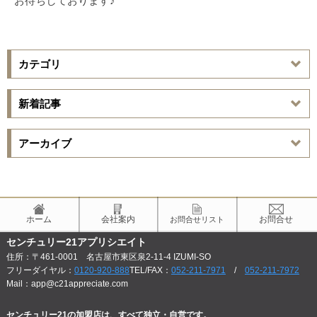
お待ちしております♪
カテゴリ
新着記事
アーカイブ
ホーム
会社案内
お問合せ
お問合せリスト
センチュリー21アプリシエイト
住所：〒461-0001 名古屋市東区泉2-11-4 IZUMI-SO
フリーダイヤル：
0120-920-888
TEL/FAX：
052-211-7971
/
052-211-7972
Mail：app@c21appreciate.com
センチュリー21の加盟店は、すべて独立・自営です。