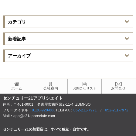
カテゴリ
新着記事
アーカイブ
ホーム
会社案内
お問合せ
お問合せリスト
センチュリー21アプリシエイト
住所：〒461-0001 名古屋市東区泉2-11-4 IZUMI-SO
フリーダイヤル：
0120-920-888
TEL/FAX：
052-211-7971
/
052-211-7972
Mail：app@c21appreciate.com
センチュリー21の加盟店は、すべて独立・自営です。