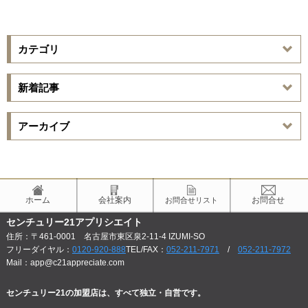
カテゴリ
新着記事
アーカイブ
ホーム
会社案内
お問合せ
お問合せリスト
センチュリー21アプリシエイト
住所：〒461-0001 名古屋市東区泉2-11-4 IZUMI-SO
フリーダイヤル：
0120-920-888
TEL/FAX：
052-211-7971
/
052-211-7972
Mail：app@c21appreciate.com
センチュリー21の加盟店は、すべて独立・自営です。