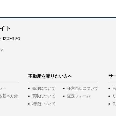
エイト
IZUMI-SO
72
不動産を売りたい方へ
サ
シー
売却について
任意売却について
る基本方針
買取について
査定フォーム
相続について
住