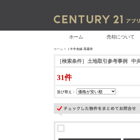
ホーム
売却について
ホーム
> ＪＲ中央線 高蔵寺
［検索条件］
土地取引参考事例
中
31件
並び替え：