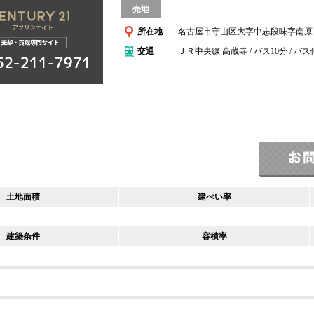
売地
所在地
名古屋市守山区大字中志段味字南原
交通
ＪＲ中央線 高蔵寺 / バス10分 / バ
土地面積
建ぺい率
建築条件
容積率