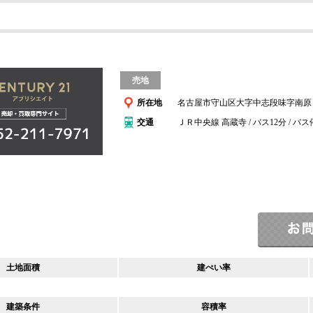
売地
所在地
名古屋市守山区大字中志段味字南原
交通
ＪＲ中央線 高蔵寺 / バス12分 / バ
土地面積
建ぺい率
建築条件
容積率