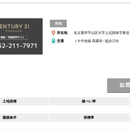
売地
所在地
名古屋市守山区大字上志段味字東谷
交通
ＪＲ中央線 高蔵寺 / 徒歩25分
土地面積
建ぺい率
建築条件
容積率