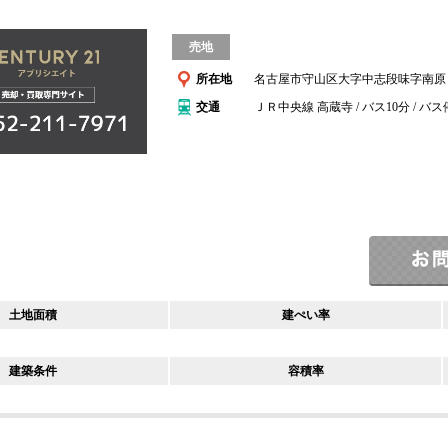
売地
所在地
名古屋市守山区大字中志段味字南原
交通
ＪＲ中央線 高蔵寺 / バス10分 / バ
土地面積
建ぺい率
建築条件
容積率