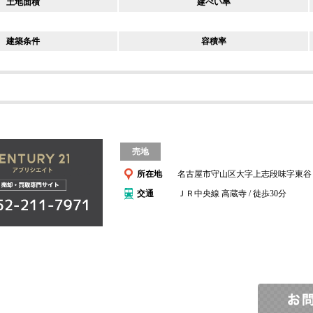
土地面積
建ぺい率
建築条件
容積率
売地
所在地
名古屋市守山区大字上志段味字東谷
交通
ＪＲ中央線 高蔵寺 / 徒歩30分