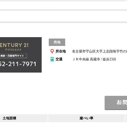
売地
所在地
名古屋市守山区大字上志段味字竹の
交通
ＪＲ中央線 高蔵寺 / 徒歩23分
土地面積
建ぺい率