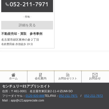
売地
詳細を見る
不動産売却・買取 参考事例
名古屋市緑区東神の倉２丁目
名鉄豊田線 赤池徒歩 19 分
ホーム
会社案内
お問合せ
お問合せリスト
センチュリー21アプリシエイト
住所：〒461-0001 名古屋市東区泉2-11-4 IZUMI-SO
フリーダイヤル：
0120-920-888
TEL/FAX：
052-211-7971
/
052-211-7972
Mail：app@c21appreciate.com