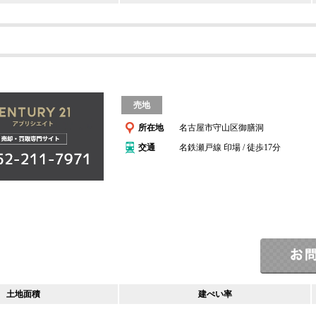
売地
所在地
名古屋市守山区御膳洞
交通
名鉄瀬戸線 印場 / 徒歩17分
土地面積
建ぺい率