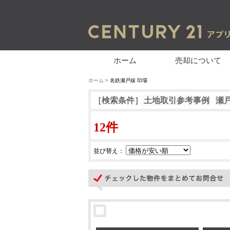
ホーム
売却について
ホーム
> 名鉄瀬戸線 印場
［検索条件］
土地取引参考事例
瀬
12件
並び替え：