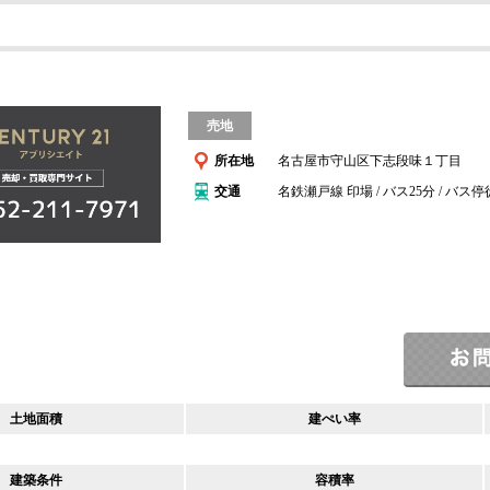
売地
所在地
名古屋市守山区下志段味１丁目
交通
名鉄瀬戸線 印場 / バス25分 / バス
土地面積
建ぺい率
建築条件
容積率