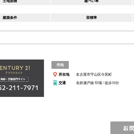
土地面積
建ぺい率
建築条件
容積率
売地
所在地
名古屋市守山区今尻町
交通
名鉄瀬戸線 印場 / 徒歩10分