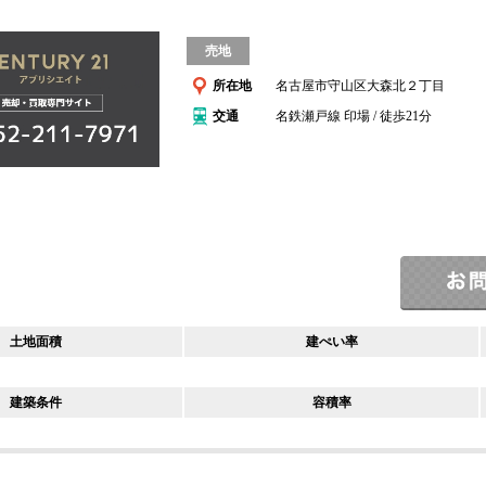
売地
所在地
名古屋市守山区大森北２丁目
交通
名鉄瀬戸線 印場 / 徒歩21分
土地面積
建ぺい率
建築条件
容積率