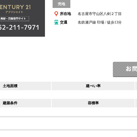
売地
所在地
名古屋市守山区八剣２丁目
交通
名鉄瀬戸線 印場 / 徒歩13分
土地面積
建ぺい率
建築条件
容積率