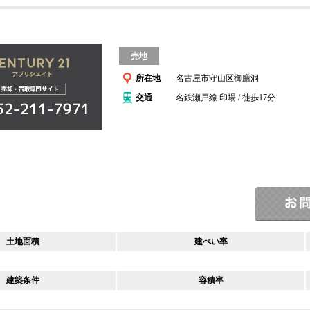
売地
所在地
名古屋市守山区御膳洞
交通
名鉄瀬戸線 印場 / 徒歩17分
土地面積
建ぺい率
建築条件
容積率