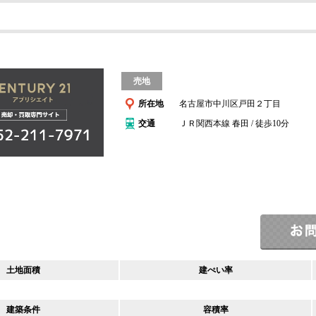
売地
所在地
名古屋市中川区戸田２丁目
交通
ＪＲ関西本線 春田 / 徒歩10分
土地面積
建ぺい率
建築条件
容積率