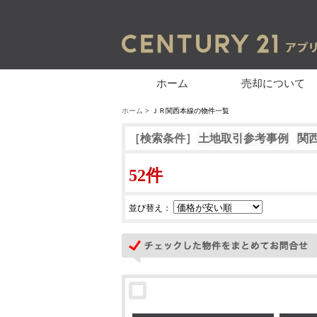
ホーム
売却について
ホーム
> ＪＲ関西本線の物件一覧
［検索条件］
土地取引参考事例
関
52件
並び替え：