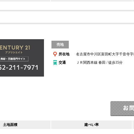
売地
所在地
名古屋市中川区富田町大字千音寺字
交通
ＪＲ関西本線 春田 / 徒歩35分
土地面積
建ぺい率