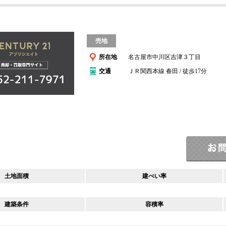
売地
所在地
名古屋市中川区吉津３丁目
交通
ＪＲ関西本線 春田 / 徒歩17分
土地面積
建ぺい率
建築条件
容積率