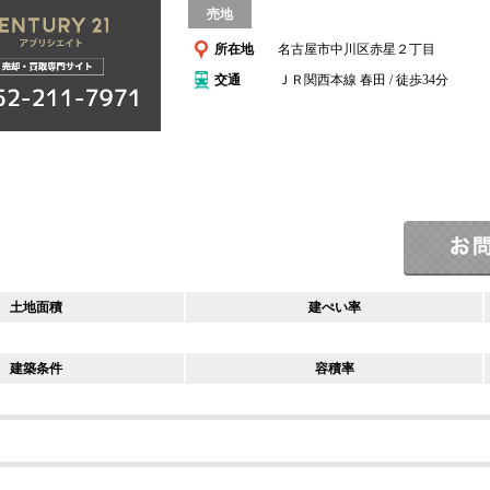
売地
所在地
名古屋市中川区赤星２丁目
交通
ＪＲ関西本線 春田 / 徒歩34分
土地面積
建ぺい率
建築条件
容積率