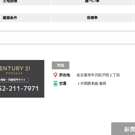
土地面積
建ぺい率
建築条件
容積率
売地
所在地
名古屋市中川区戸田１丁目
交通
ＪＲ関西本線 春田