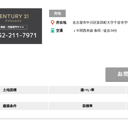
売地
所在地
名古屋市中川区富田町大字千音寺字
交通
ＪＲ関西本線 春田 / 徒歩34分
土地面積
建ぺい率
建築条件
容積率