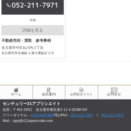
売地
詳細を見る
不動産売却・買取 参考事例
名古屋市中区丸の内３丁目
名古屋市営名城線 久屋大通徒歩 3 分
ホーム
会社案内
お問合せ
お問合せリスト
センチュリー21アプリシエイト
住所：〒461-0001 名古屋市東区泉2-11-4 IZUMI-SO
フリーダイヤル：
0120-920-888
TEL/FAX：
052-211-7971
/
052-211-7972
Mail：app@c21appreciate.com