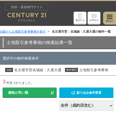
電話する
お問合せ
沿線から土地取引参考事例を探す
名古屋市営：名城線：久屋大通の物件一覧
土地取引参考事例の検索結果一覧
選択中の物件検索条件
名古屋市営名城線：久屋大通
土地取引参考事例
沿線
物件種別
3
件見つかりました。
絞り込み条件変更