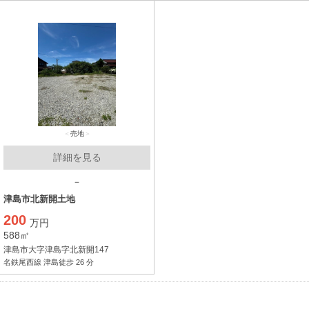
売地
詳細を見る
－
津島市北新開土地
200
万円
588㎡
津島市大字津島字北新開147
名鉄尾西線 津島徒歩 26 分