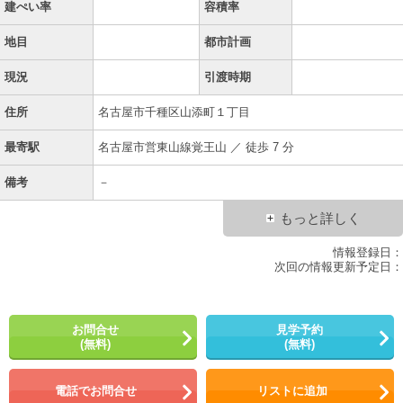
建ぺい率
容積率
地目
都市計画
現況
引渡時期
住所
名古屋市千種区山添町１丁目
最寄駅
名古屋市営東山線覚王山 ／ 徒歩 7 分
備考
－
もっと詳しく
情報登録日：
次回の情報更新予定日：
お問合せ
見学予約
(無料)
(無料)
電話でお問合せ
リストに追加