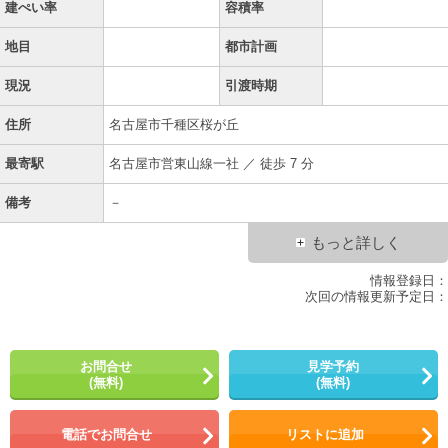
建ぺい率
容積率
地目
都市計画
現況
引渡時期
住所
名古屋市千種区桜が丘
最寄駅
名古屋市営東山線一社 ／ 徒歩 7 分
備考
－
もっと詳しく
情報登録日：
次回の情報更新予定日：
お問合せ
見学予約
(無料)
(無料)
電話でお問合せ
リストに追加