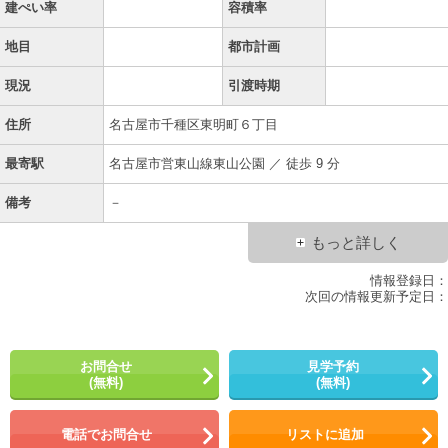
建ぺい率
容積率
地目
都市計画
現況
引渡時期
住所
名古屋市千種区東明町６丁目
最寄駅
名古屋市営東山線東山公園 ／ 徒歩 9 分
備考
－
もっと詳しく
情報登録日：
次回の情報更新予定日：
お問合せ
見学予約
(無料)
(無料)
電話でお問合せ
リストに追加