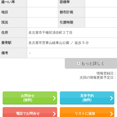
建ぺい率
容積率
地目
都市計画
現況
引渡時期
住所
名古屋市千種区清住町２丁目
最寄駅
名古屋市営東山線東山公園 ／ 徒歩 5 分
備考
－
もっと詳しく
情報登録日：
次回の情報更新予定日：
お問合せ
見学予約
(無料)
(無料)
電話でお問合せ
リストに追加