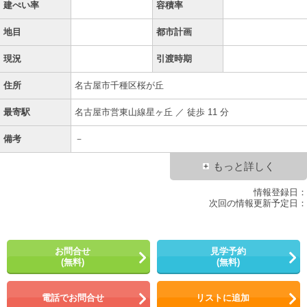
建ぺい率
容積率
地目
都市計画
現況
引渡時期
住所
名古屋市千種区桜が丘
最寄駅
名古屋市営東山線星ヶ丘 ／ 徒歩 11 分
備考
－
もっと詳しく
情報登録日：
次回の情報更新予定日：
お問合せ
見学予約
(無料)
(無料)
電話でお問合せ
リストに追加