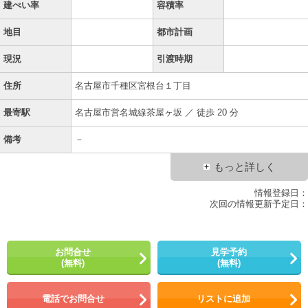
建ぺい率
容積率
地目
都市計画
現況
引渡時期
住所
名古屋市千種区宮根台１丁目
最寄駅
名古屋市営名城線茶屋ヶ坂 ／ 徒歩 20 分
備考
－
もっと詳しく
情報登録日：
次回の情報更新予定日：
お問合せ
見学予約
(無料)
(無料)
電話でお問合せ
リストに追加