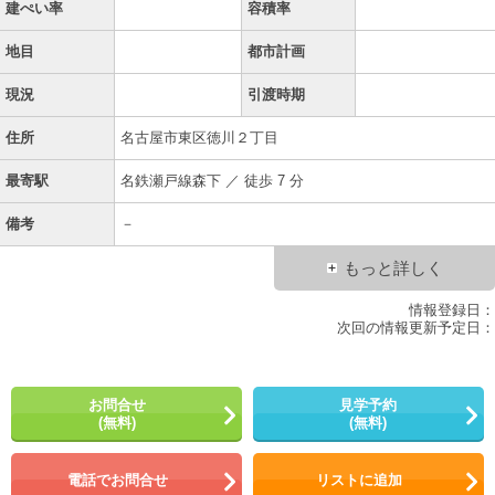
建ぺい率
容積率
地目
都市計画
現況
引渡時期
住所
名古屋市東区徳川２丁目
最寄駅
名鉄瀬戸線森下 ／ 徒歩 7 分
備考
－
もっと詳しく
情報登録日：
次回の情報更新予定日：
お問合せ
見学予約
(無料)
(無料)
電話でお問合せ
リストに追加