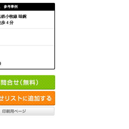
取 参考事例
名鉄小牧線 味鋺
歩 4 分
)