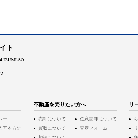
エイト
IZUMI-SO
72
不動産を売りたい方へ
サ
シー
売却について
任意売却について
る基本方針
買取について
査定フォーム
相続について
住