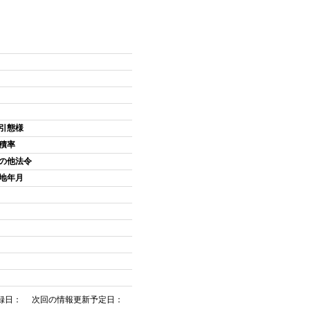
引態様
積率
の他法令
地年月
録日： 次回の情報更新予定日：