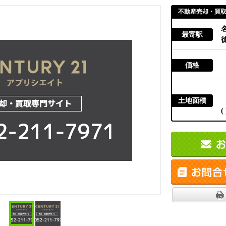
不動産売却・買
最寄駅
徒
価格
土地面積
( 