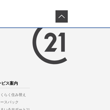
ービス案内
らくらく住み替え
リースバック
まいるサポート21