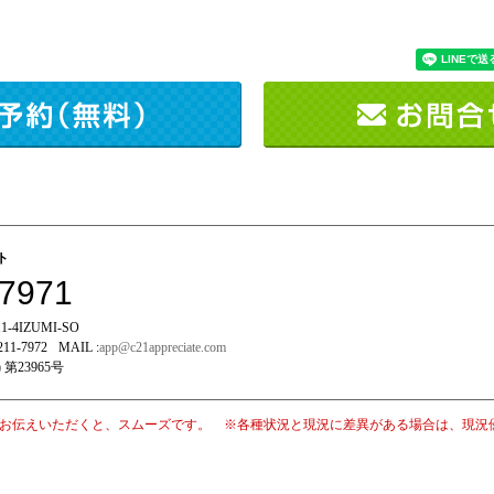
イト
-7971
-4IZUMI-SO
211-7972
MAIL :
app@c21appreciate.com
 第23965号
お伝えいただくと、スムーズです。 ※各種状況と現況に差異がある場合は、現況