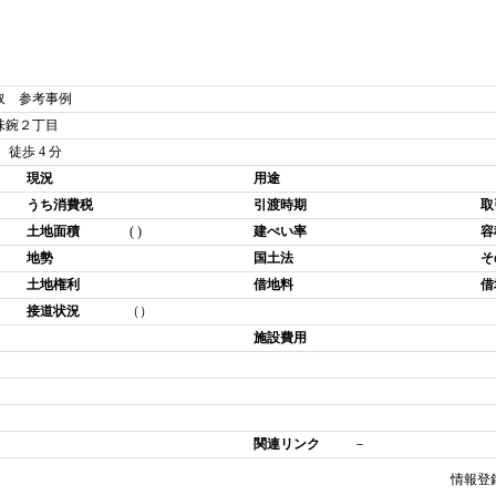
取 参考事例
味鋺２丁目
徒歩 4 分
現況
用途
うち消費税
引渡時期
取
土地面積
( )
建ぺい率
容
地勢
国土法
そ
土地権利
借地料
借
接道状況
（）
施設費用
関連リンク
－
情報登