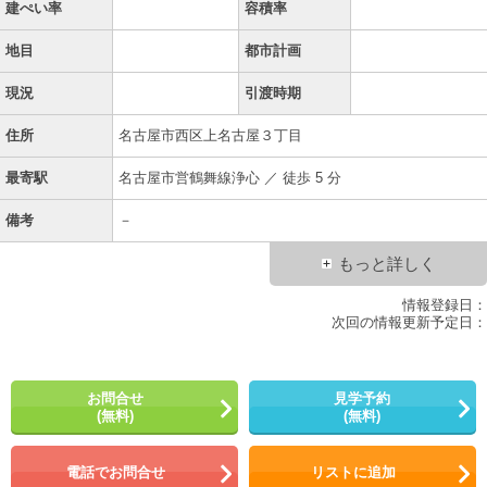
建ぺい率
容積率
地目
都市計画
現況
引渡時期
住所
名古屋市西区上名古屋３丁目
最寄駅
名古屋市営鶴舞線浄心 ／ 徒歩 5 分
備考
－
もっと詳しく
情報登録日：
次回の情報更新予定日：
お問合せ
見学予約
(無料)
(無料)
電話でお問合せ
リストに追加