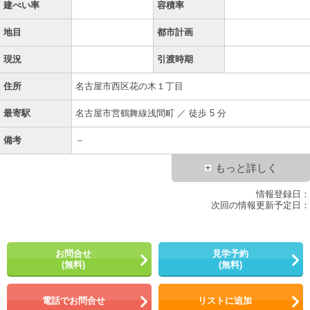
建ぺい率
容積率
地目
都市計画
現況
引渡時期
住所
名古屋市西区花の木１丁目
最寄駅
名古屋市営鶴舞線浅間町 ／ 徒歩 5 分
備考
－
もっと詳しく
情報登録日：
次回の情報更新予定日：
お問合せ
見学予約
(無料)
(無料)
電話でお問合せ
リストに追加