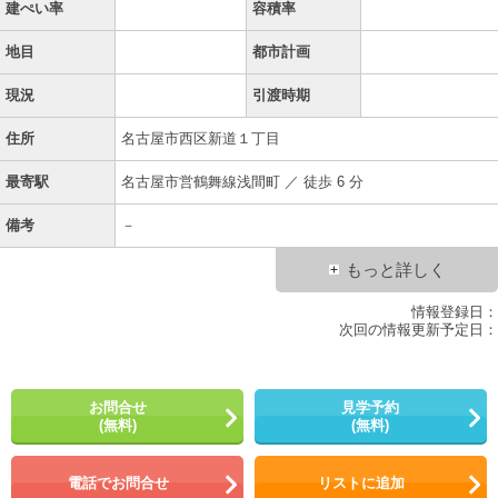
建ぺい率
容積率
地目
都市計画
現況
引渡時期
住所
名古屋市西区新道１丁目
最寄駅
名古屋市営鶴舞線浅間町 ／ 徒歩 6 分
備考
－
もっと詳しく
情報登録日：
次回の情報更新予定日：
お問合せ
見学予約
(無料)
(無料)
電話でお問合せ
リストに追加