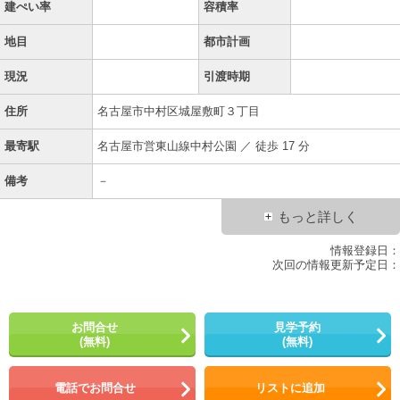
建ぺい率
容積率
地目
都市計画
現況
引渡時期
住所
名古屋市中村区城屋敷町３丁目
最寄駅
名古屋市営東山線中村公園 ／ 徒歩 17 分
備考
－
もっと詳しく
情報登録日：
次回の情報更新予定日：
お問合せ
見学予約
(無料)
(無料)
電話でお問合せ
リストに追加