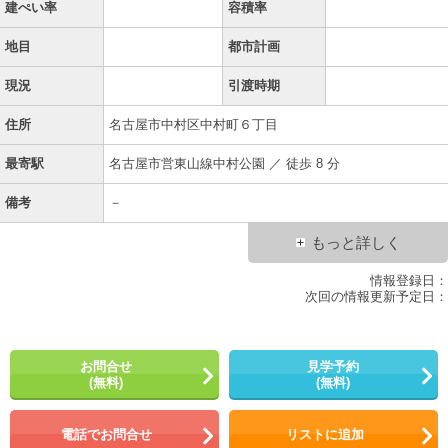
建ぺい率
容積率
地目
都市計画
現況
引渡時期
住所
名古屋市中村区中村町６丁目
最寄駅
名古屋市営東山線中村公園 ／ 徒歩 8 分
備考
－
もっと詳しく
情報登録日：
次回の情報更新予定日：
お問合せ
見学予約
(無料)
(無料)
電話でお問合せ
リストに追加