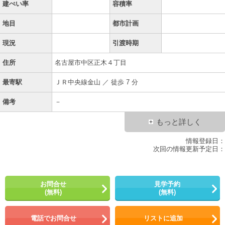
建ぺい率
容積率
地目
都市計画
現況
引渡時期
住所
名古屋市中区正木４丁目
最寄駅
ＪＲ中央線金山 ／ 徒歩 7 分
備考
－
もっと詳しく
情報登録日：
次回の情報更新予定日：
お問合せ
見学予約
(無料)
(無料)
電話でお問合せ
リストに追加