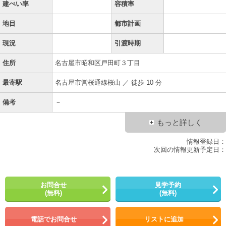
建ぺい率
容積率
地目
都市計画
現況
引渡時期
住所
名古屋市昭和区戸田町３丁目
最寄駅
名古屋市営桜通線桜山 ／ 徒歩 10 分
備考
－
もっと詳しく
情報登録日：
次回の情報更新予定日：
お問合せ
見学予約
(無料)
(無料)
電話でお問合せ
リストに追加