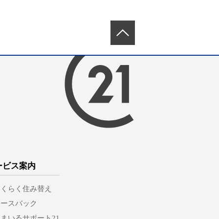
ービス案内
らくらく住み替え
リースバック
まいるサポート21