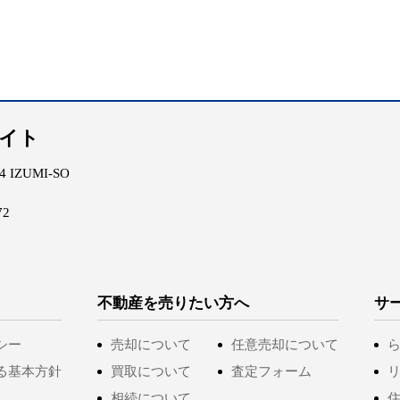
エイト
IZUMI-SO
72
不動産を売りたい方へ
サ
シー
売却について
任意売却について
る基本方針
買取について
査定フォーム
相続について
住