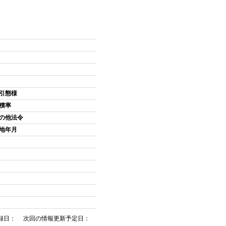
引態様
積率
の他法令
地年月
録日： 次回の情報更新予定日：