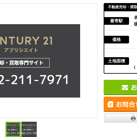
不動産売却・買
最寄駅
徒
価格
土地面積
( 