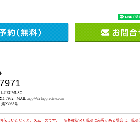
イト
-7971
-4IZUMI-SO
211-7972
MAIL :
app@c21appreciate.com
 第23965号
お伝えいただくと、スムーズです。 ※各種状況と現況に差異がある場合は、現況