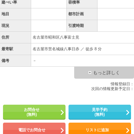
建ぺい率
容積率
地目
都市計画
現況
引渡時期
住所
名古屋市昭和区八事富士見
最寄駅
名古屋市営名城線八事日赤 ／ 徒歩 8 分
備考
－
もっと詳しく
情報登録日：
次回の情報更新予定日：
お問合せ
見学予約
(無料)
(無料)
電話でお問合せ
リストに追加