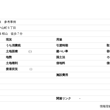
取 参考事例
中山町５丁目
 桜山 徒歩 7 分
現況
用途
うち消費税
引渡時期
取
土地面積
( )
建ぺい率
容
地勢
国土法
そ
土地権利
借地料
借
接道状況
（）
施設費用
関連リンク
－
情報登