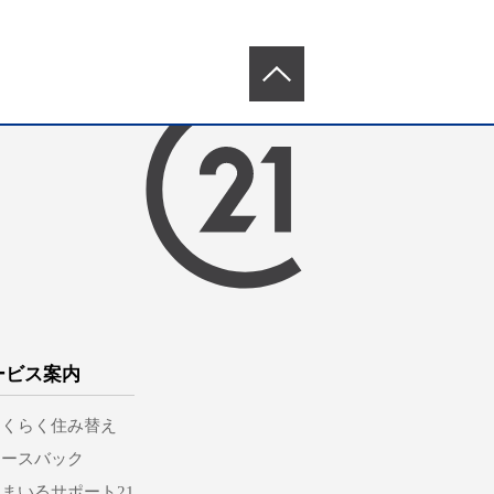
ービス案内
らくらく住み替え
リースバック
まいるサポート21