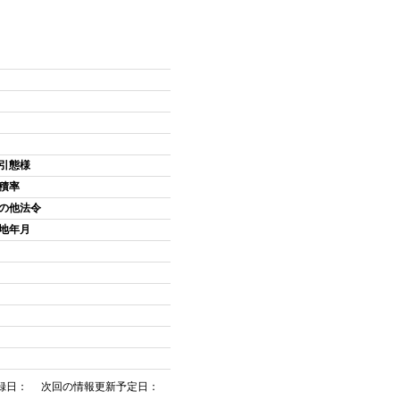
引態様
積率
の他法令
地年月
録日： 次回の情報更新予定日：