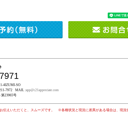
イト
-7971
-4IZUMI-SO
211-7972
MAIL :
app@c21appreciate.com
 第23965号
お伝えいただくと、スムーズです。 ※各種状況と現況に差異がある場合は、現況