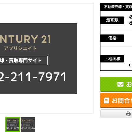
不動産売却・買
最寄駅
徒
価格
土地面積
( 