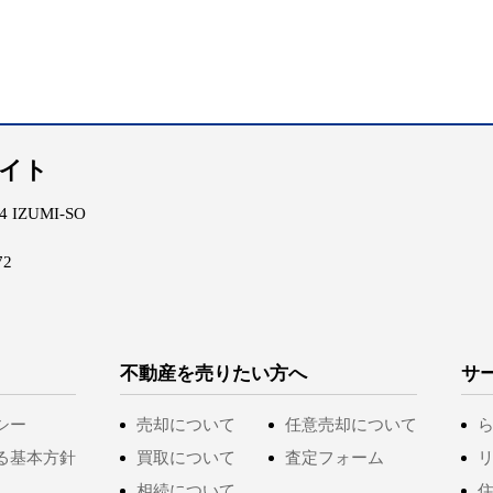
エイト
IZUMI-SO
72
不動産を売りたい方へ
サ
シー
売却について
任意売却について
る基本方針
買取について
査定フォーム
相続について
住