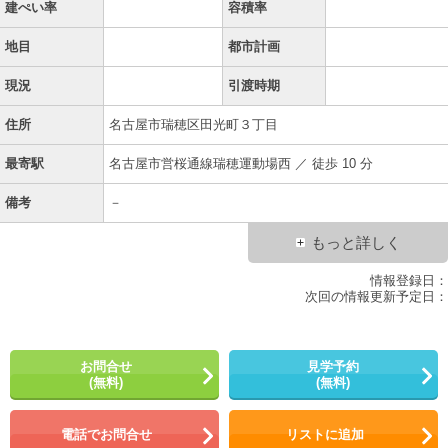
建ぺい率
容積率
地目
都市計画
現況
引渡時期
住所
名古屋市瑞穂区田光町３丁目
最寄駅
名古屋市営桜通線瑞穂運動場西 ／ 徒歩 10 分
備考
－
もっと詳しく
情報登録日：
次回の情報更新予定日：
お問合せ
見学予約
(無料)
(無料)
電話でお問合せ
リストに追加