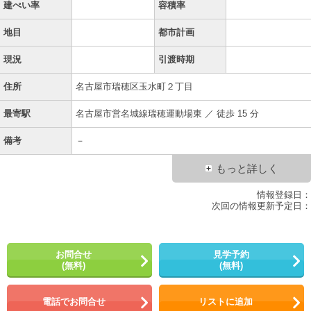
建ぺい率
容積率
地目
都市計画
現況
引渡時期
住所
名古屋市瑞穂区玉水町２丁目
最寄駅
名古屋市営名城線瑞穂運動場東 ／ 徒歩 15 分
備考
－
もっと詳しく
情報登録日：
次回の情報更新予定日：
お問合せ
見学予約
(無料)
(無料)
電話でお問合せ
リストに追加