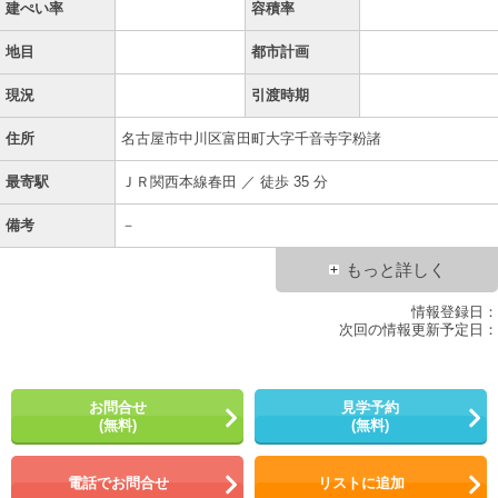
建ぺい率
容積率
地目
都市計画
現況
引渡時期
住所
名古屋市中川区富田町大字千音寺字粉諸
最寄駅
ＪＲ関西本線春田 ／ 徒歩 35 分
備考
－
もっと詳しく
情報登録日：
次回の情報更新予定日：
お問合せ
見学予約
(無料)
(無料)
電話でお問合せ
リストに追加