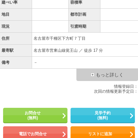
建ぺい率
容積率
地目
都市計画
現況
引渡時期
住所
名古屋市千種区下方町７丁目
最寄駅
名古屋市営東山線覚王山 ／ 徒歩 17 分
備考
－
もっと詳しく
情報登録日：
次回の情報更新予定日：
お問合せ
見学予約
(無料)
(無料)
電話でお問合せ
リストに追加