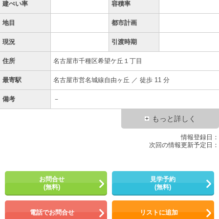
建ぺい率
容積率
地目
都市計画
現況
引渡時期
住所
名古屋市千種区希望ケ丘１丁目
最寄駅
名古屋市営名城線自由ヶ丘 ／ 徒歩 11 分
備考
－
もっと詳しく
情報登録日：
次回の情報更新予定日：
お問合せ
見学予約
(無料)
(無料)
電話でお問合せ
リストに追加