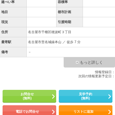
建ぺい率
容積率
地目
都市計画
現況
引渡時期
住所
名古屋市千種区穂波町３丁目
最寄駅
名古屋市営名城線本山 ／ 徒歩 7 分
備考
－
もっと詳しく
情報登録日：
次回の情報更新予定日：
お問合せ
見学予約
(無料)
(無料)
電話でお問合せ
リストに追加