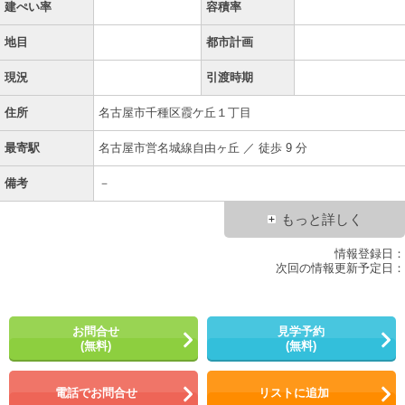
建ぺい率
容積率
地目
都市計画
現況
引渡時期
住所
名古屋市千種区霞ケ丘１丁目
最寄駅
名古屋市営名城線自由ヶ丘 ／ 徒歩 9 分
備考
－
もっと詳しく
情報登録日：
次回の情報更新予定日：
お問合せ
見学予約
(無料)
(無料)
電話でお問合せ
リストに追加