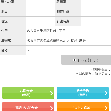
建ぺい率
容積率
地目
都市計画
現況
引渡時期
住所
名古屋市千種区竹越２丁目
最寄駅
名古屋市営名城線茶屋ヶ坂 ／ 徒歩 19 分
備考
－
もっと詳しく
情報登録日：
次回の情報更新予定日：
お問合せ
見学予約
(無料)
(無料)
電話でお問合せ
リストに追加