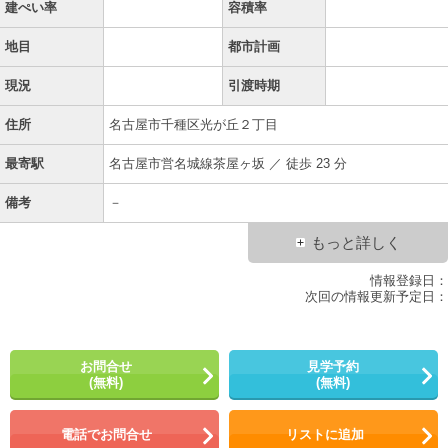
建ぺい率
容積率
地目
都市計画
現況
引渡時期
住所
名古屋市千種区光が丘２丁目
最寄駅
名古屋市営名城線茶屋ヶ坂 ／ 徒歩 23 分
備考
－
もっと詳しく
情報登録日：
次回の情報更新予定日：
お問合せ
見学予約
(無料)
(無料)
電話でお問合せ
リストに追加