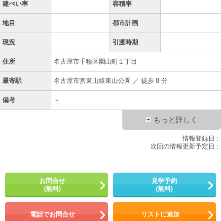
建ぺい率
容積率
地目
都市計画
現況
引渡時期
住所
名古屋市千種区園山町１丁目
最寄駅
名古屋市営東山線東山公園 ／ 徒歩 8 分
備考
－
もっと詳しく
情報登録日：
次回の情報更新予定日：
お問合せ
見学予約
(無料)
(無料)
電話でお問合せ
リストに追加