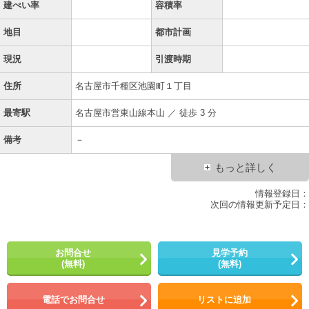
建ぺい率
容積率
地目
都市計画
現況
引渡時期
住所
名古屋市千種区池園町１丁目
最寄駅
名古屋市営東山線本山 ／ 徒歩 3 分
備考
－
もっと詳しく
情報登録日：
次回の情報更新予定日：
お問合せ
見学予約
(無料)
(無料)
電話でお問合せ
リストに追加